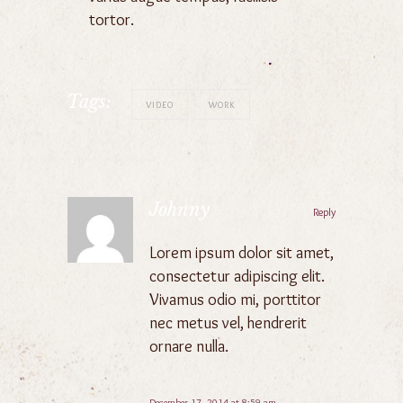
tortor.
Tags:
VIDEO
WORK
Johnny
Reply
Lorem ipsum dolor sit amet,
consectetur adipiscing elit.
Vivamus odio mi, porttitor
nec metus vel, hendrerit
ornare nulla.
December 17, 2014 at 8:59 am