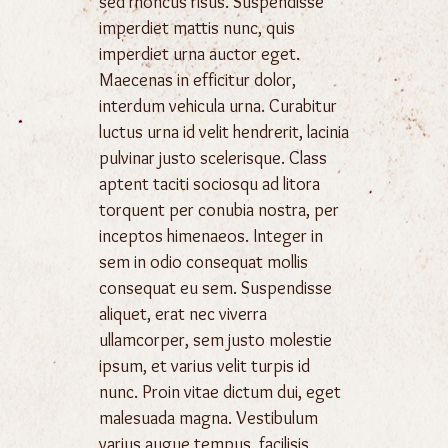
sed rhoncus risus. Suspendisse
imperdiet mattis nunc, quis
imperdiet urna auctor eget.
Maecenas in efficitur dolor,
interdum vehicula urna. Curabitur
luctus urna id velit hendrerit, lacinia
pulvinar justo scelerisque. Class
aptent taciti sociosqu ad litora
torquent per conubia nostra, per
inceptos himenaeos. Integer in
sem in odio consequat mollis
consequat eu sem. Suspendisse
aliquet, erat nec viverra
ullamcorper, sem justo molestie
ipsum, et varius velit turpis id
nunc. Proin vitae dictum dui, eget
malesuada magna. Vestibulum
varius augue tempus, facilisis